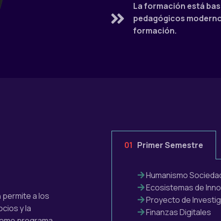
La formación está bas
pedagógicos modernos 
formación.
01
Primer Semestre
Humanismo Sociedad 
Ecosistemas de Inno
 permite a los
Proyecto de Investi
cios y la
Finanzas Digitales
 como programa