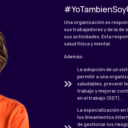
#YoTambienSoy
Una organización es responsa
sus trabajadores y de la de
sus actividades. Esta respon
salud física y mental.
Además:
La adopción de un sis
permitir a una organi
saludables, prevenir l
trabajo y mejorar con
en el trabajo (SST) .
La especialización en 
los lineamientos intern
de gestionar los riesg