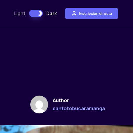
Light
Dark
Inscripción directa
Author
santotobucaramanga