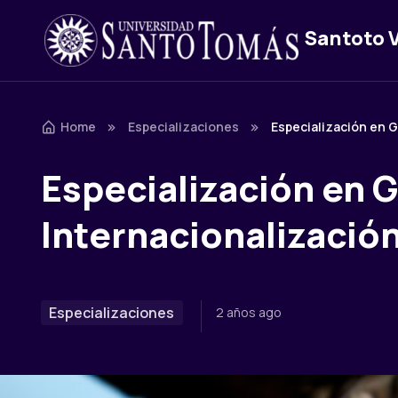
Santoto V
Skip to navigation
Skip to content
Home
Especializaciones
Especialización en G
Especialización en G
Internacionalizació
Especializaciones
2 años ago