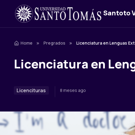
Santoto V
Skip to navigation
Skip to content
Home
Pregrados
Licenciatura en Lenguas Ext
Licenciatura en Len
Licencituras
8 meses ago