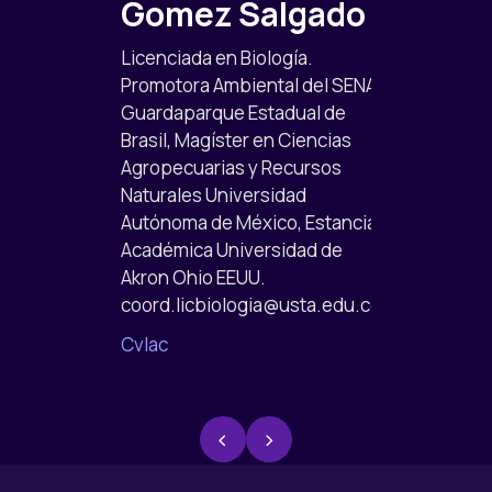
Gomez Salgado
Laverd
Sanche
Licenciada en Biología.
Promotora Ambiental del SENA,
Licenciado en 
Guardaparque Estadual de
Universidad P
Brasil, Magíster en Ciencias
Nacional. Espe
Agropecuarias y Recursos
Gerencia Educ
Naturales Universidad
Universidad P
Autónoma de México, Estancia
Tecnológica d
Académica Universidad de
Líder de Prácti
Akron Ohio EEUU.
Facultad de Ed
coord.licbiologia@usta.edu.co
Santoto.
Cvlac
Cvlac
‹
›