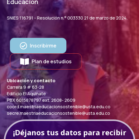
Educación
SNIES 116791 - Resolución n.° 003330 21 de marzo de 2024.
Inscribirme
Plan de estudios
Ubicación y contacto
Carrera 9 # 63-28
Edificio El Aquinate
PBX 6015878797 ext. 2608- 2609
coord.maestriaeducacionsostenible@usta.edu.co
secre.maestriaeducacionsostenible@usta.edu.co