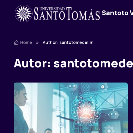
Santoto V
Skip to navigation
Skip to content
Home
Author: santotomedellin
Autor:
santotomedel