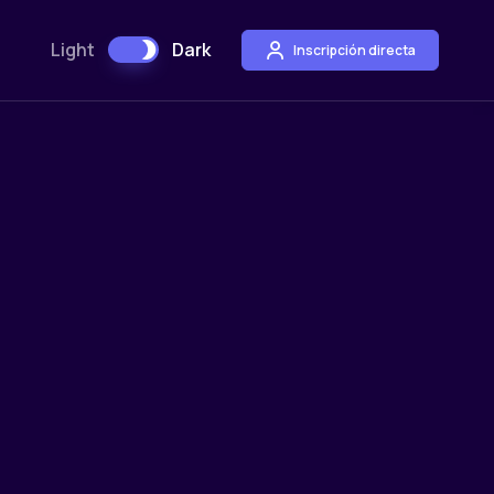
Light
Dark
Inscripción directa