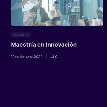
Maestrías
Maestría en Innovación
12 noviembre, 2024
0