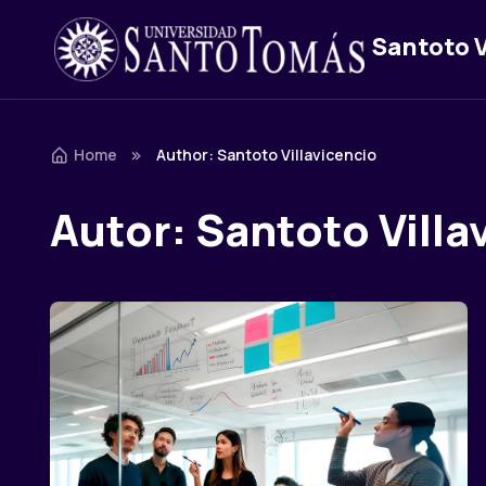
Santoto V
Skip to navigation
Skip to content
Home
Author: Santoto Villavicencio
Autor:
Santoto Villa