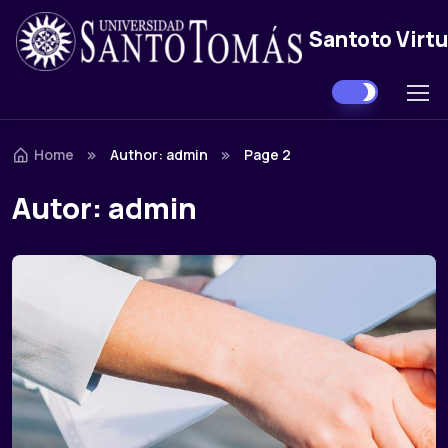
Santoto Virtu
Skip to navigation
Skip to content
Home
Author: admin
Page 2
Autor:
admin